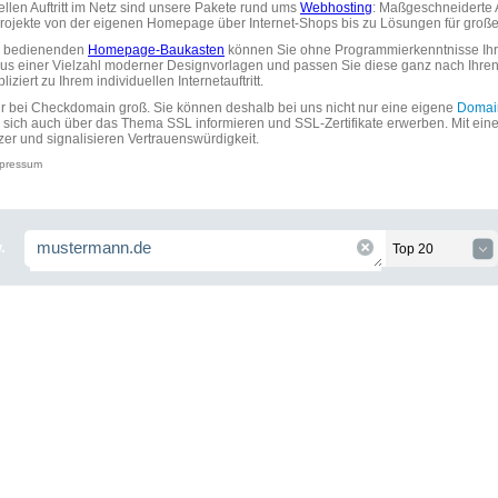
uellen Auftritt im Netz sind unsere Pakete rund ums
Webhosting
: Maßgeschneiderte A
tprojekte von der eigenen Homepage über Internet-Shops bis zu Lösungen für gr
zu bedienenden
Homepage-Baukasten
können Sie ohne Programmierkenntnisse Ihre
aus einer Vielzahl moderner Designvorlagen und passen Sie diese ganz nach Ihre
ziert zu Ihrem individuellen Internetauftritt.
ir bei Checkdomain groß. Sie können deshalb bei uns nicht nur eine eigene
Domai
 sich auch über das Thema SSL informieren und SSL-Zertifikate erwerben. Mit ein
zer und signalisieren Vertrauenswürdigkeit.
pressum
.
Top 20